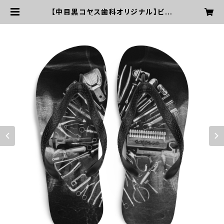
【中目黒コヤス歯科オリジナル】ビー
チサンダル | 中目黒コヤス歯科公式