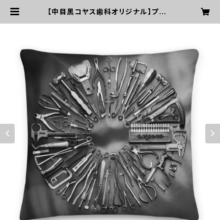
【中目黒コヤス歯科オリジナル】プレミ
アムクッション | 中目黒コヤス歯科公
式